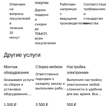
покупки
Отвечаем
Работаем
Соответству
на
напрямую
требованиям
Дарим
вопросы
с
и
подарки
покупателей
ведущими
стандартам
и
в
производителями
качества
скидки
течение
до
10
70&#37;
минут
всем
покупателям
Другие услуги
Монтаж
Сборка мебели
Настройка
оборудования
электроники
Ответственно
подходим к
Оказываем услуги
Выполним настройку
каждому заказу и
по сборке и
электроники любой
выполняем работы
установке
сложности в удобное
аккуратно и
оборудования.
для вас время. Все
качественно. По
Выполняем работу
работы завершим
окончании всех
в день обращения
уборкой помещения
1 000 ₽
3 500 ₽
500 ₽