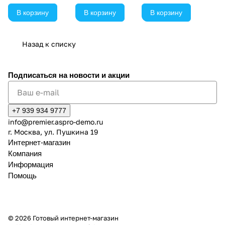
работ проводим
или обговариваем
— вам не придется
уборку, и вы
В корзину
В корзину
В корзину
удобное время.
тратить силы на то,
принимаете заказ
Делаем все
чтобы привести
уже в чистом
аккуратно и по
квартиру или офис в
помещении.
Назад к списку
согласованию с
порядок.
заказчиком.
Подписаться
на новости и акции
+7 939 934 9777
info@premier.aspro-demo.ru
г. Москва, ул. Пушкина 19
Интернет-магазин
Компания
Информация
Помощь
© 2026 Готовый интернет-магазин