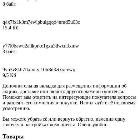
8 байт
q4x7fx1k3m7ewlpbulgqqo4nrud5u03c
15,4 Кб
y77l0bawu2aiikprke1gxu3tlwcn3xmw
3 байт
9vo3v8kh7fkraofyi10tr8d3ztxxevwq
9,5 Кб
Дополнительная вкладка для размещения информации об
акциях, доставке или любого другого важного контента.
Поможет вам ответить на интересующие покупателя вопросы
и развеять его сомнения в покупке. Используйте её по своему
усмотрению.
Вы можете убрать её или вернуть обратно, изменив одну
галочку в настройках компонента. Очень удобно.
Товары