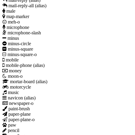
mail-reply
(alias)
mail-reply-all
(alias)
male
map-marker
meh-o
microphone
microphone-slash
minus
minus-circle
minus-square
minus-square-o
mobile
mobile-phone
(alias)
money
moon-o
mortar-board
(alias)
motorcycle
music
navicon
(alias)
newspaper-o
paint-brush
paper-plane
paper-plane-o
paw
pencil