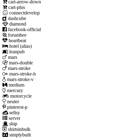
cart-arrow-down
cart-plus
connectdevelop
dashcube
diamond
facebook-official
forumbee
heartbeat
hotel
(alias)
leanpub
mars
mars-double
mars-stroke
mars-stroke-h
mars-stroke-v
medium
mercury
motorcycle
neuter
pinterest-p
sellsy
server
ship
shirtsinbulk
simplybuilt