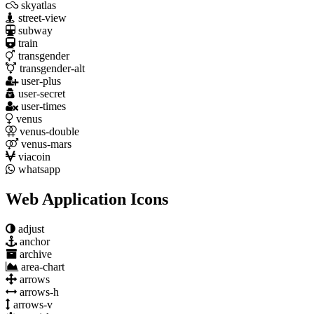
skyatlas
street-view
subway
train
transgender
transgender-alt
user-plus
user-secret
user-times
venus
venus-double
venus-mars
viacoin
whatsapp
Web Application Icons
adjust
anchor
archive
area-chart
arrows
arrows-h
arrows-v