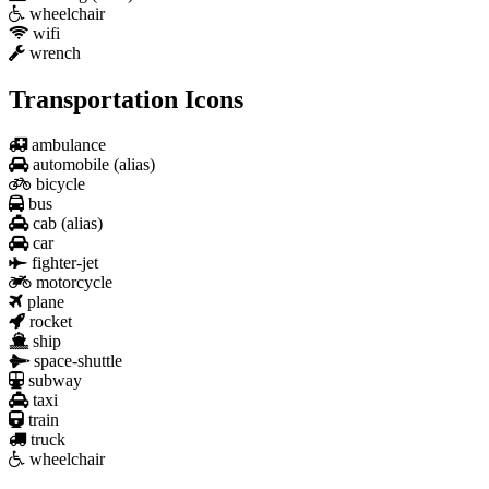
wheelchair
wifi
wrench
Transportation Icons
ambulance
automobile
(alias)
bicycle
bus
cab
(alias)
car
fighter-jet
motorcycle
plane
rocket
ship
space-shuttle
subway
taxi
train
truck
wheelchair