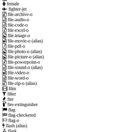
female
fighter-jet
file-archive-o
file-audio-o
file-code-o
file-excel-o
file-image-o
file-movie-o
(alias)
file-pdf-o
file-photo-o
(alias)
file-picture-o
(alias)
file-powerpoint-o
file-sound-o
(alias)
file-video-o
file-word-o
file-zip-o
(alias)
film
filter
fire
fire-extinguisher
flag
flag-checkered
flag-o
flash
(alias)
flask