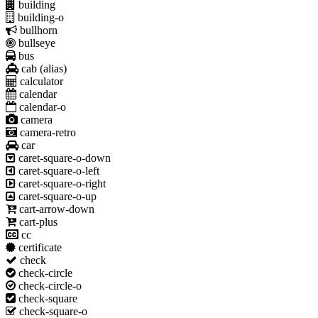
building
building-o
bullhorn
bullseye
bus
cab
(alias)
calculator
calendar
calendar-o
camera
camera-retro
car
caret-square-o-down
caret-square-o-left
caret-square-o-right
caret-square-o-up
cart-arrow-down
cart-plus
cc
certificate
check
check-circle
check-circle-o
check-square
check-square-o