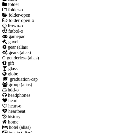
folder
folder-o
folder-open
folder-open-o
frown-o
futbol-o
gamepad
gavel
gear
(alias)
gears
(alias)
genderless
(alias)
gift
glass
globe
graduation-cap
group
(alias)
hdd-o
headphones
heart
heart-o
heartbeat
history
home
hotel
(alias)
image
(alias)