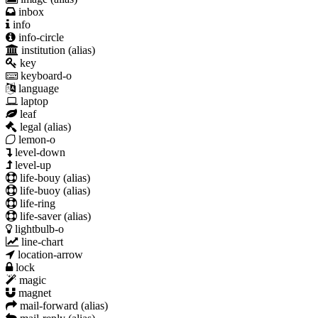
inbox
info
info-circle
institution
(alias)
key
keyboard-o
language
laptop
leaf
legal
(alias)
lemon-o
level-down
level-up
life-bouy
(alias)
life-buoy
(alias)
life-ring
life-saver
(alias)
lightbulb-o
line-chart
location-arrow
lock
magic
magnet
mail-forward
(alias)