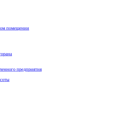
сном помещении
торана
ленного предприятия
асоты