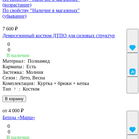
(возрастание)
По свойству "Наличие в магазинах"
(убывание)
7 600 ₽
Демисезонный костюм ДТПО для силовых структур
0
0
В наличии
Материал
:
Полиамид
Карманы
:
Есть
Застежка
:
Молния
Сезон
:
Лето, Весна
Комплектация
:
Куртка + брюки + кепка
Тип
:
Костюм
?
В корзину
от 4 000 ₽
Берцы «Марш»
0
0
В наличии