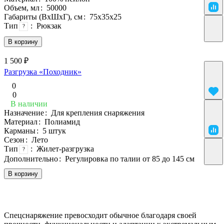
Объем, мл
:
50000
Габариты (ВхШхГ), см
:
75х35х25
Тип
:
Рюкзак
?
В корзину
1 500 ₽
Разгрузка «Походник»
0
0
В наличии
Назначение
:
Для крепления снаряжения
Материал
:
Полиамид
Карманы
:
5 штук
Сезон
:
Лето
Тип
:
Жилет-разгрузка
?
Дополнительно
:
Регулировка по талии от 85 до 145 см
В корзину
Спецснаряжение превосходит обычное благодаря своей