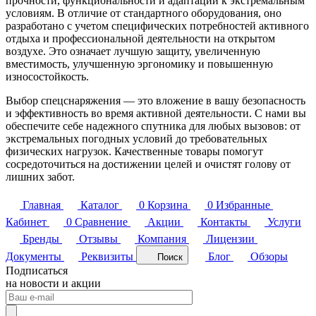
прочности, функциональности и адаптации к экстремальным
условиям. В отличие от стандартного оборудования, оно
разработано с учетом специфических потребностей активного
отдыха и профессиональной деятельности на открытом
воздухе. Это означает лучшую защиту, увеличенную
вместимость, улучшенную эргономику и повышенную
износостойкость.
Выбор спецснаряжения — это вложение в вашу безопасность
и эффективность во время активной деятельности. С нами вы
обеспечите себе надежного спутника для любых вызовов: от
экстремальных погодных условий до требовательных
физических нагрузок. Качественные товары помогут
сосредоточиться на достижении целей и очистят голову от
лишних забот.
Главная
Каталог
0
Корзина
0
Избранные
Кабинет
0
Сравнение
Акции
Контакты
Услуги
Бренды
Отзывы
Компания
Лицензии
Документы
Реквизиты
Блог
Обзоры
Поиск
Подписаться
на новости и акции